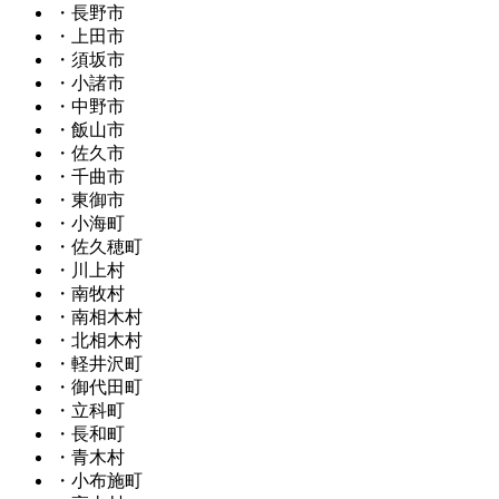
・長野市
・上田市
・須坂市
・小諸市
・中野市
・飯山市
・佐久市
・千曲市
・東御市
・小海町
・佐久穂町
・川上村
・南牧村
・南相木村
・北相木村
・軽井沢町
・御代田町
・立科町
・長和町
・青木村
・小布施町