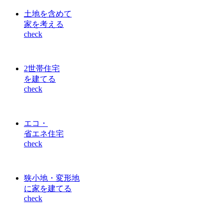
土地を含めて
家を考える
check
2世帯住宅
を建てる
check
エコ・
省エネ住宅
check
狭小地・変形地
に家を建てる
check