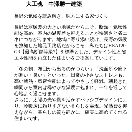
大工魂 中澤勝一建築
長野の気候を読み解き、味方にする家づくり
長野は寒暖差の大きい地域だからこそ、断熱・気密性
能を高め、室内の温度差を抑えることが快適さと省エ
ネにつながります。地域に寄り添い続け、長野の気候
を熟知した地元工務店だからこそ、私たちはHEAT20
G3【最高断熱等級7】を標準とした、デザイン性と省
エネ性能を両立した住まいをご提案しています。
「冬の朝、布団から出るのがつらい」「洗面所や廊下
が寒い・暑い」といった、日常の小さなストレスも、
高い断熱・気密性能によってやさしく軽減。朝起きた
瞬間から室内は穏やかな温度に包まれ、一年を通して
心地よく過ごせます。
さらに、太陽の光や風を活かすパッシブデザインによ
り、冷暖房に頼りすぎない暮らしを実現。光熱費を抑
えながら、暮らしの質を静かに、確実に高めてくれる
住まいです。