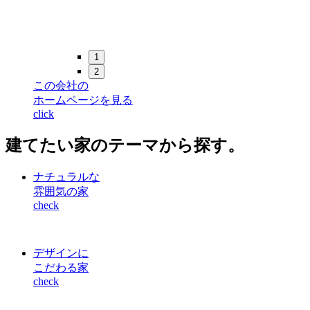
1
2
この会社の
ホームページを見る
click
建てたい家
の
テーマ
から
探す
。
ナチュラルな
雰囲気の家
check
デザインに
こだわる家
check