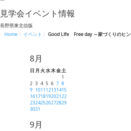
navigation
見学会イベント情報
長野県東北信版
Home
イベント
Good Life Free day ～家づくり
8月
日
月
火
水
木
金
土
1
2
3
4
5
6
7
8
9
10
11
12
13
14
15
16
17
18
19
20
21
22
23
24
25
26
27
28
29
30
31
9月