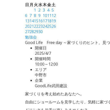
日
月
火
水
木
金
土
1
2
3
4
5
6
7
8
9
10
11
12
13
14
15
16
17
18
19
20
21
22
23
24
25
26
27
28
29
30
勉強会
Good Life Free day ～家づくりのヒント、
開催日
2025/4/7
開催時間
10:00～12:00
エリア
中野市
企業
GoodLife武田建設
家づくりを考え始めたあなたへ。
自由にショールームを見学したり、気軽に家づ
ドリンクを片手に楽しみませんか？