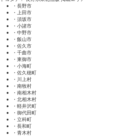
・長野市
・上田市
・須坂市
・小諸市
・中野市
・飯山市
・佐久市
・千曲市
・東御市
・小海町
・佐久穂町
・川上村
・南牧村
・南相木村
・北相木村
・軽井沢町
・御代田町
・立科町
・長和町
・青木村