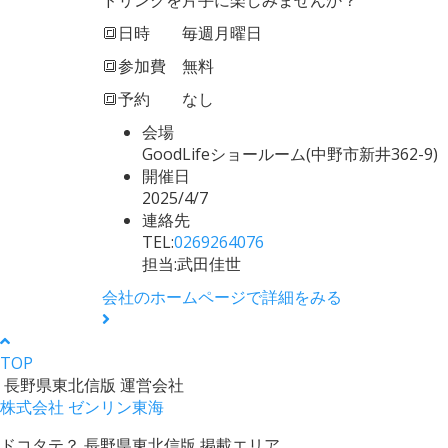
🔳日時 毎週月曜日
🔳参加費 無料
🔳予約 なし
会場
GoodLifeショールーム(中野市新井362-9)
開催日
2025/4/7
連絡先
TEL:
0269264076
担当:武田佳世
会社のホームページで詳細をみる
TOP
長野県東北信版 運営会社
株式会社 ゼンリン東海
ドコタテ？ 長野県東北信版 掲載エリア