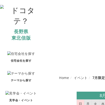
長野県
東北信版
住宅会社を探す
Home
イベント
7月限
テーマから探す
8
見学会・イベント
日
月
火
水