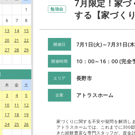
7月限定！家づ
勉強会
1
する【家づく
6
7
8
2
13
14
15
9
20
21
22
7月1日(火)～7月31日(木
開催日
6
27
28
29
10：00～16：00 (完
開催時間
月
長野市
エリア
木
金
土
アトラスホーム
3
4
5
企業
10
11
12
6
17
18
19
家づくりに関する不安や疑問を解消し
3
24
25
26
アトラスホームでは、これまでに300
きた経験豊富な専門スタッフが、資金
0