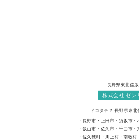
長野県東北信版
株式会社 ゼン
ドコタテ？ 長野県東北
・長野市
・上田市
・須坂市
・
・飯山市
・佐久市
・千曲市
・
・佐久穂町
・川上村
・南牧村