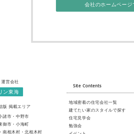
会社のホームページ
 運営会社
Site Contents
リン東海
地域密着の住宅会社一覧
信版 掲載エリア
建てたい家のスタイルで探す
小諸市
・中野市
住宅見学会
東御市
・小海町
勉強会
・南相木村
・北相木村
イベント