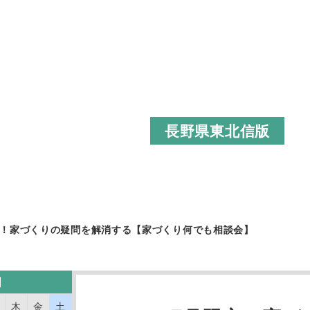
見学会イベント
長野県東北信版
定！家づくりの疑問を解消する【家づくり何でも相談会】
月
木
金
土