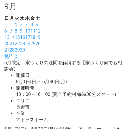
9月
日
月
火
水
木
金
土
1
2
3
4
5
6
7
8
9
10
11
12
13
14
15
16
17
18
19
20
21
22
23
24
25
26
27
28
29
30
勉強会
6月限定！家づくりの疑問を解消する【家づくり何でも相
談会】
開催日
6月1日(日)～6月30日(月)
開催時間
10：00～16：00 (完全予約制 毎時00分スタート)
エリア
長野市
企業
アトラスホーム
6月1日(日)～6月30日(月)の期間中、アトラスホームでは