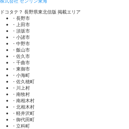
株式会社 ゼンリン東海
ドコタテ？ 長野県東北信版 掲載エリア
・長野市
・上田市
・須坂市
・小諸市
・中野市
・飯山市
・佐久市
・千曲市
・東御市
・小海町
・佐久穂町
・川上村
・南牧村
・南相木村
・北相木村
・軽井沢町
・御代田町
・立科町