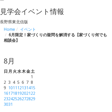
navigation
見学会イベント情報
長野県東北信版
Home
イベント
6月限定！家づくりの疑問を解消する【家づくり何でも
相談会】
8月
日
月
火
水
木
金
土
1
2
3
4
5
6
7
8
9
10
11
12
13
14
15
16
17
18
19
20
21
22
23
24
25
26
27
28
29
30
31