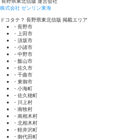
長野県東北信版 運営会社
株式会社 ゼンリン東海
ドコタテ？ 長野県東北信版 掲載エリア
・長野市
・上田市
・須坂市
・小諸市
・中野市
・飯山市
・佐久市
・千曲市
・東御市
・小海町
・佐久穂町
・川上村
・南牧村
・南相木村
・北相木村
・軽井沢町
・御代田町