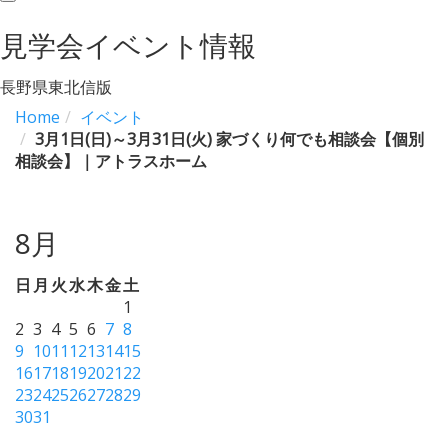
navigation
見学会イベント情報
長野県東北信版
Home
イベント
3月1日(日)～3月31日(火) 家づくり何でも相談会【個別
相談会】｜アトラスホーム
8月
日
月
火
水
木
金
土
1
2
3
4
5
6
7
8
9
10
11
12
13
14
15
16
17
18
19
20
21
22
23
24
25
26
27
28
29
30
31