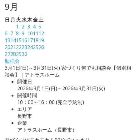
9月
日
月
火
水
木
金
土
1
2
3
4
5
6
7
8
9
10
11
12
13
14
15
16
17
18
19
20
21
22
23
24
25
26
27
28
29
30
勉強会
3月1日(日)～3月31日(火) 家づくり何でも相談会【個別相
談会】｜アトラスホーム
開催日
2026年3月1日(日)～2026年3月31日(火)
開催時間
10：00～16：00 (完全予約制)
エリア
長野市
企業
アトラスホーム（長野市）
家づくりのモヤモヤを90分でスッキリ。