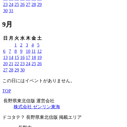
23
24
25
26
27
28
29
30
31
9月
日
月
火
水
木
金
土
1
2
3
4
5
6
7
8
9
10
11
12
13
14
15
16
17
18
19
20
21
22
23
24
25
26
27
28
29
30
この日にはイベントがありません。
TOP
長野県東北信版 運営会社
株式会社 ゼンリン東海
ドコタテ？ 長野県東北信版 掲載エリア