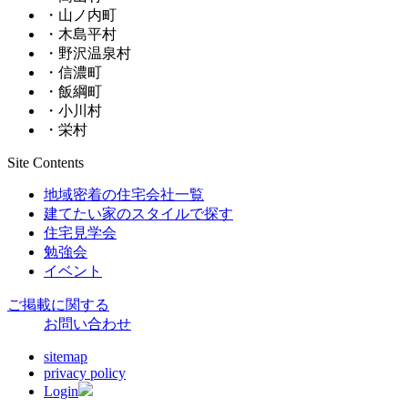
・山ノ内町
・木島平村
・野沢温泉村
・信濃町
・飯綱町
・小川村
・栄村
Site Contents
地域密着の住宅会社一覧
建てたい家のスタイルで探す
住宅見学会
勉強会
イベント
ご掲載に関する
お問い合わせ
sitemap
privacy policy
Login