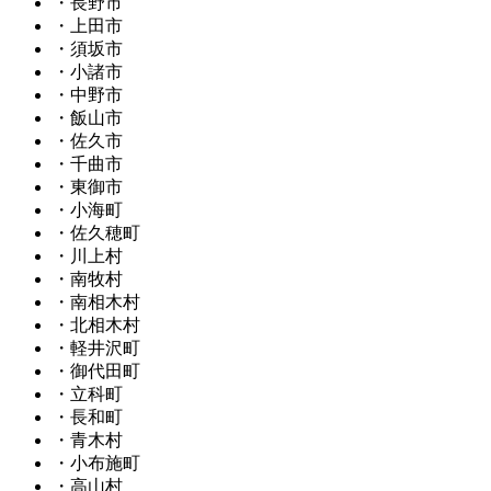
・長野市
・上田市
・須坂市
・小諸市
・中野市
・飯山市
・佐久市
・千曲市
・東御市
・小海町
・佐久穂町
・川上村
・南牧村
・南相木村
・北相木村
・軽井沢町
・御代田町
・立科町
・長和町
・青木村
・小布施町
・高山村