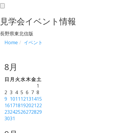
toggle
navigation
見学会イベント情報
長野県東北信版
Home
イベント
8月
日
月
火
水
木
金
土
1
2
3
4
5
6
7
8
9
10
11
12
13
14
15
16
17
18
19
20
21
22
23
24
25
26
27
28
29
30
31