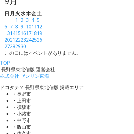
9月
日
月
火
水
木
金
土
1
2
3
4
5
6
7
8
9
10
11
12
13
14
15
16
17
18
19
20
21
22
23
24
25
26
27
28
29
30
この日にはイベントがありません。
TOP
長野県東北信版 運営会社
株式会社 ゼンリン東海
ドコタテ？ 長野県東北信版 掲載エリア
・長野市
・上田市
・須坂市
・小諸市
・中野市
・飯山市
・佐久市