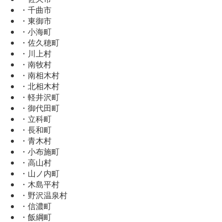
・千曲市
・東御市
・小海町
・佐久穂町
・川上村
・南牧村
・南相木村
・北相木村
・軽井沢町
・御代田町
・立科町
・長和町
・青木村
・小布施町
・高山村
・山ノ内町
・木島平村
・野沢温泉村
・信濃町
・飯綱町