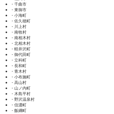
・千曲市
・東御市
・小海町
・佐久穂町
・川上村
・南牧村
・南相木村
・北相木村
・軽井沢町
・御代田町
・立科町
・長和町
・青木村
・小布施町
・高山村
・山ノ内町
・木島平村
・野沢温泉村
・信濃町
・飯綱町