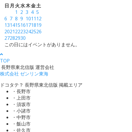
日
月
火
水
木
金
土
1
2
3
4
5
6
7
8
9
10
11
12
13
14
15
16
17
18
19
20
21
22
23
24
25
26
27
28
29
30
この日にはイベントがありません。
TOP
長野県東北信版 運営会社
株式会社 ゼンリン東海
ドコタテ？ 長野県東北信版 掲載エリア
・長野市
・上田市
・須坂市
・小諸市
・中野市
・飯山市
・佐久市