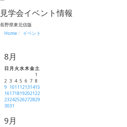
navigation
見学会イベント情報
長野県東北信版
Home
イベント
8月
日
月
火
水
木
金
土
1
2
3
4
5
6
7
8
9
10
11
12
13
14
15
16
17
18
19
20
21
22
23
24
25
26
27
28
29
30
31
9月