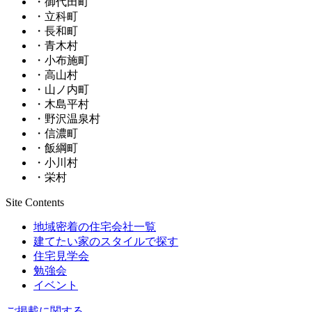
・御代田町
・立科町
・長和町
・青木村
・小布施町
・高山村
・山ノ内町
・木島平村
・野沢温泉村
・信濃町
・飯綱町
・小川村
・栄村
Site Contents
地域密着の住宅会社一覧
建てたい家のスタイルで探す
住宅見学会
勉強会
イベント
ご掲載に関する