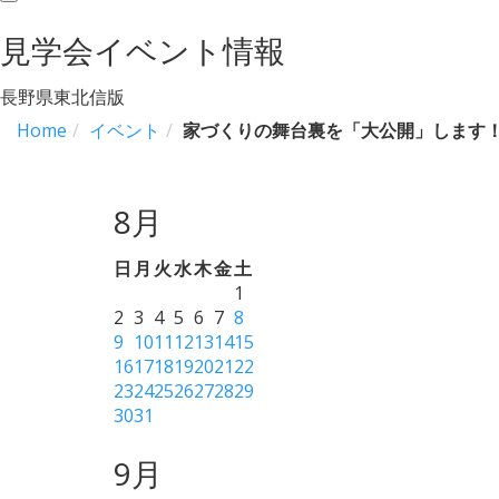
navigation
見学会イベント情報
長野県東北信版
Home
イベント
家づくりの舞台裏を「大公開」します
8月
日
月
火
水
木
金
土
1
2
3
4
5
6
7
8
9
10
11
12
13
14
15
16
17
18
19
20
21
22
23
24
25
26
27
28
29
30
31
9月