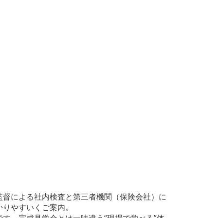
監督による社内検査と第三者機関（保険会社）に
かりやすいくご案内。
す。完成見学会とは一味違う“現場で学べる”体