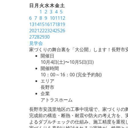
日
月
火
水
木
金
土
1
2
3
4
5
6
7
8
9
10
11
12
13
14
15
16
17
18
19
20
21
22
23
24
25
26
27
28
29
30
見学会
家づくりの舞台裏を「大公開」します！長野市
開催日
10月4日(土)〜10月5日(日)
開催時間
10：00～16：00 (完全予約制)
エリア
長野市
企業
アトラスホーム
長野市安茂里地区の工事中現場で、家づくりの
完成前の構造・断熱・耐震や防火の考え方を、
よるダブルチェックの仕組み、施工精度を重視
家づくりを真剣に検討されるご家族が、性能とコ