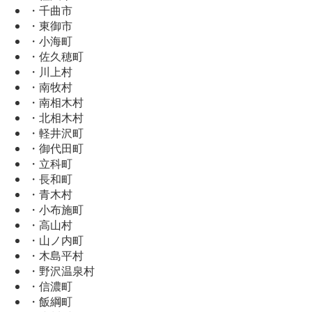
・千曲市
・東御市
・小海町
・佐久穂町
・川上村
・南牧村
・南相木村
・北相木村
・軽井沢町
・御代田町
・立科町
・長和町
・青木村
・小布施町
・高山村
・山ノ内町
・木島平村
・野沢温泉村
・信濃町
・飯綱町