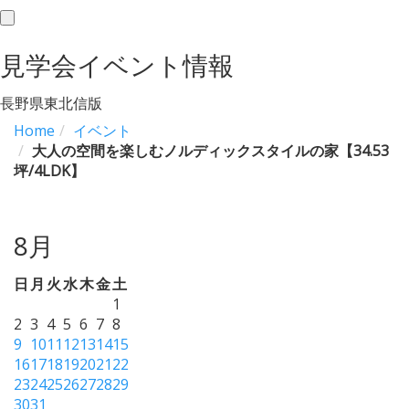
toggle
navigation
見学会イベント情報
長野県東北信版
Home
イベント
大人の空間を楽しむノルディックスタイルの家【34.53
坪/4LDK】
8月
日
月
火
水
木
金
土
1
2
3
4
5
6
7
8
9
10
11
12
13
14
15
16
17
18
19
20
21
22
23
24
25
26
27
28
29
30
31