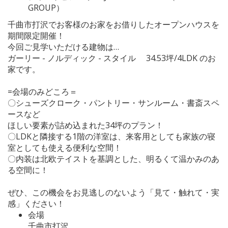
GROUP）
千曲市打沢でお客様のお家をお借りしたオープンハウスを
期間限定開催！
今回ご見学いただける建物は…
ガーリー - ノルディック - スタイル 34.53坪/4LDK のお
家です。
=会場のみどころ＝
〇シューズクローク・パントリー・サンルーム・書斎スペ
ースなど
ほしい要素が詰め込まれた34坪のプラン！
〇LDKと隣接する1階の洋室は、来客用としても家族の寝
室としても使える便利な空間！
〇内装は北欧テイストを基調とした、明るくて温かみのあ
る空間に！
ぜひ、この機会をお見逃しのないよう「見て・触れて・実
感」ください！
会場
千曲市打沢