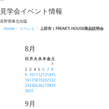
navigation
見学会イベント情報
長野県東北信版
Home
イベント
上田市｜FREAK'S HOUSE商品説明会
8月
日
月
火
水
木
金
土
1
2
3
4
5
6
7
8
9
10
11
12
13
14
15
16
17
18
19
20
21
22
23
24
25
26
27
28
29
30
31
9月