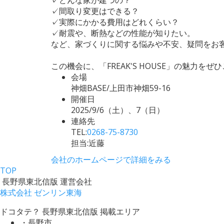
✓間取り変更はできる？
✓実際にかかる費用はどれくらい？
✓耐震や、断熱などの性能が知りたい。
など、家づくりに関する悩みや不安、疑問をお
この機会に、「FREAK'S HOUSE」の魅力を
会場
神畑BASE/上田市神畑59-16
開催日
2025/9/6（土）、7（日）
連絡先
TEL:
0268-75-8730
担当:近藤
会社のホームページで詳細をみる
TOP
長野県東北信版 運営会社
株式会社 ゼンリン東海
ドコタテ？ 長野県東北信版 掲載エリア
・長野市