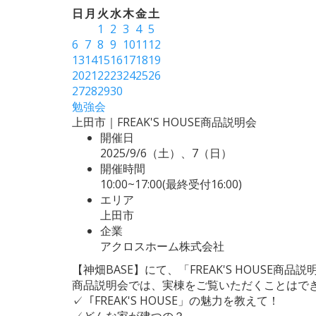
日
月
火
水
木
金
土
1
2
3
4
5
6
7
8
9
10
11
12
13
14
15
16
17
18
19
20
21
22
23
24
25
26
27
28
29
30
勉強会
上田市｜FREAK'S HOUSE商品説明会
開催日
2025/9/6（土）、7（日）
開催時間
10:00~17:00(最終受付16:00)
エリア
上田市
企業
アクロスホーム株式会社
【神畑BASE】にて、「FREAK'S HOUSE商
商品説明会では、実棟をご覧いただくことはできま
✓「FREAK'S HOUSE」の魅力を教えて！
✓どんな家が建つの？