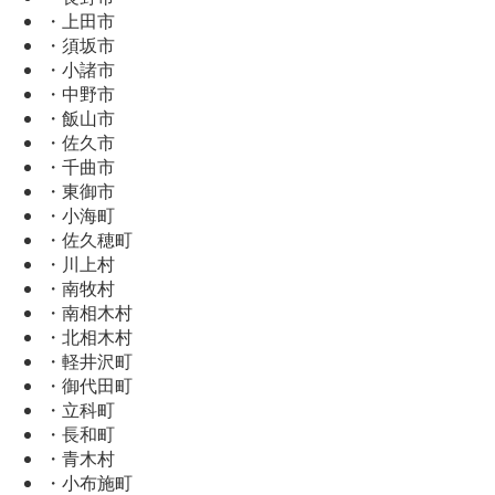
・上田市
・須坂市
・小諸市
・中野市
・飯山市
・佐久市
・千曲市
・東御市
・小海町
・佐久穂町
・川上村
・南牧村
・南相木村
・北相木村
・軽井沢町
・御代田町
・立科町
・長和町
・青木村
・小布施町