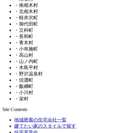
・南相木村
・北相木村
・軽井沢町
・御代田町
・立科町
・長和町
・青木村
・小布施町
・高山村
・山ノ内町
・木島平村
・野沢温泉村
・信濃町
・飯綱町
・小川村
・栄村
Site Contents
地域密着の住宅会社一覧
建てたい家のスタイルで探す
住宅見学会