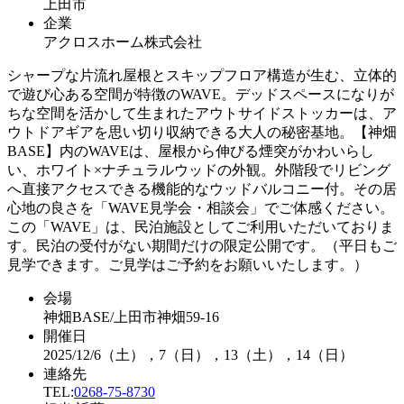
上田市
企業
アクロスホーム株式会社
シャープな片流れ屋根とスキップフロア構造が生む、立体的
で遊び心ある空間が特徴のWAVE。デッドスペースになりが
ちな空間を活かして生まれたアウトサイドストッカーは、ア
ウトドアギアを思い切り収納できる大人の秘密基地。【神畑
BASE】内のWAVEは、屋根から伸びる煙突がかわいらし
い、ホワイト×ナチュラルウッドの外観。外階段でリビング
へ直接アクセスできる機能的なウッドバルコニー付。その居
心地の良さを「WAVE見学会・相談会」でご体感ください。
この「WAVE」は、民泊施設としてご利用いただいておりま
す。民泊の受付がない期間だけの限定公開です。（平日もご
見学できます。ご見学はご予約をお願いいたします。）
会場
神畑BASE/上田市神畑59-16
開催日
2025/12/6（土），7（日），13（土），14（日）
連絡先
TEL:
0268-75-8730