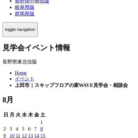
長野県中南信版
岐阜県版
群馬県版
toggle navigation
見学会イベント情報
長野県東北信版
Home
イベント
上田市｜スキップフロアの家WAVE見学会・相談会
8月
日
月
火
水
木
金
土
1
2
3
4
5
6
7
8
9
10
11
12
13
14
15