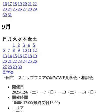
16
17
18
19
20
21
22
23
24
25
26
27
28
29
30
31
9月
日
月
火
水
木
金
土
1
2
3
4
5
6
7
8
9
10
11
12
13
14
15
16
17
18
19
20
21
22
23
24
25
26
27
28
29
30
見学会
上田市｜スキップフロアの家WAVE見学会・相談会
開催日
2025/12/6（土），7（日），13（土），14（日）
開催時間
10:00~17:00(最終受付16:00)
エリア