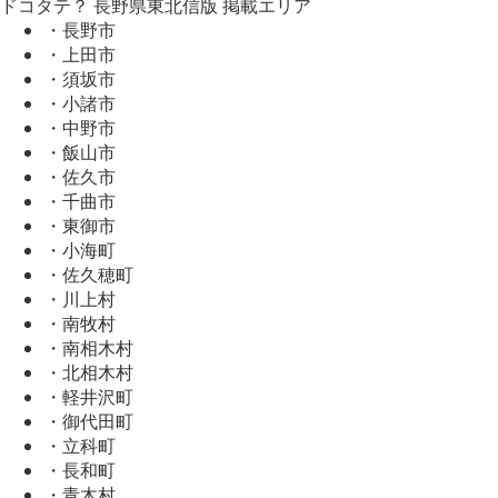
ドコタテ？ 長野県東北信版 掲載エリア
・長野市
・上田市
・須坂市
・小諸市
・中野市
・飯山市
・佐久市
・千曲市
・東御市
・小海町
・佐久穂町
・川上村
・南牧村
・南相木村
・北相木村
・軽井沢町
・御代田町
・立科町
・長和町
・青木村