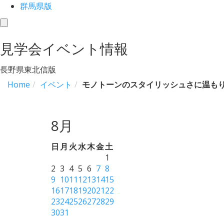
群馬県版
toggle
navigation
見学会イベント情報
長野県東北信版
Home
イベント
モノトーンのスタイリッシュさに温もりを
8月
日
月
火
水
木
金
土
1
2
3
4
5
6
7
8
9
10
11
12
13
14
15
16
17
18
19
20
21
22
23
24
25
26
27
28
29
30
31