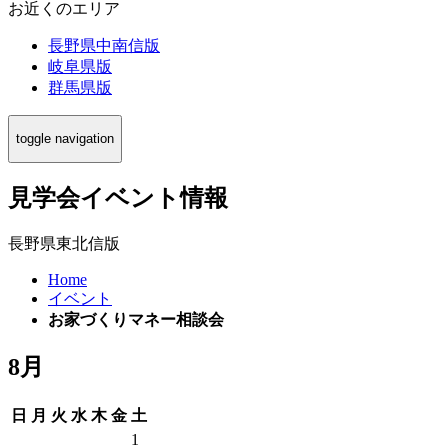
お近くのエリア
長野県中南信版
岐阜県版
群馬県版
toggle navigation
見学会イベント情報
長野県東北信版
Home
イベント
お家づくりマネー相談会
8月
日
月
火
水
木
金
土
1