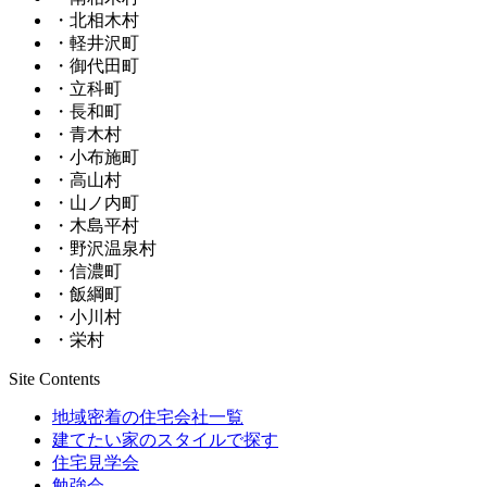
・北相木村
・軽井沢町
・御代田町
・立科町
・長和町
・青木村
・小布施町
・高山村
・山ノ内町
・木島平村
・野沢温泉村
・信濃町
・飯綱町
・小川村
・栄村
Site Contents
地域密着の住宅会社一覧
建てたい家のスタイルで探す
住宅見学会
勉強会