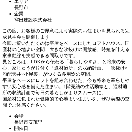
エリア
長野市
企業
窪田建設株式会社
この度、お客様のご厚意により実際のお住まいを見られる完
成見学会を開催します。
今回ご覧いただくのは平屋をベースにしたロフトハウス。国
産材の心地よい空間、大きな吹抜けの開放感、時短を叶える
家事動線を実感できる間取りです。
見どころは、LDKから伝わる「暮らしやすさ」と将来の安
心、家じゅうが片付く「適材適所」の収納計画、「吹抜け×
勾配天井×小屋裏」がつくる多用途の空間。
平屋をベースにロフトを組み合わせた、今も将来も暮らしや
すい安心感を備えた住まい。1階完結の生活動線と、適材適
所の収納計画で毎日の暮らしがよりスムーズに。
国産材に包まれた健康的で心地よい住まいを、ぜひ実際の空
間でご体感ください。
会場
長野市安茂里
開催日