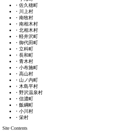
・佐久穂町
・川上村
・南牧村
・南相木村
・北相木村
・軽井沢町
・御代田町
・立科町
・長和町
・青木村
・小布施町
・高山村
・山ノ内町
・木島平村
・野沢温泉村
・信濃町
・飯綱町
・小川村
・栄村
Site Contents