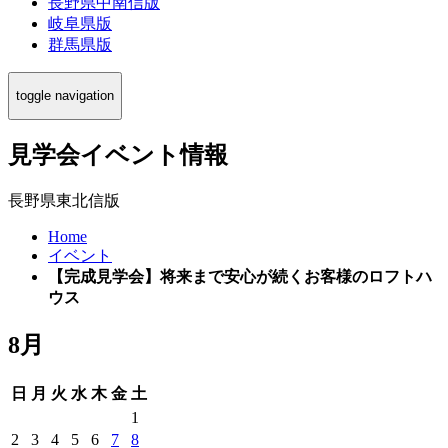
長野県中南信版
岐阜県版
群馬県版
toggle navigation
見学会イベント情報
長野県東北信版
Home
イベント
【完成見学会】将来まで安心が続くお客様のロフトハ
ウス
8月
日
月
火
水
木
金
土
1
2
3
4
5
6
7
8