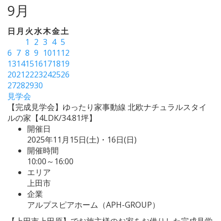
9月
日
月
火
水
木
金
土
1
2
3
4
5
6
7
8
9
10
11
12
13
14
15
16
17
18
19
20
21
22
23
24
25
26
27
28
29
30
見学会
【完成見学会】ゆったり家事動線 北欧ナチュラルスタイ
ルの家【4LDK/34.81坪】
開催日
2025年11月15日(土)・16日(日)
開催時間
10:00～16:00
エリア
上田市
企業
アルプスピアホーム（APH-GROUP）
【上田市上田原】でお施主様のお家をお借りした完成見学