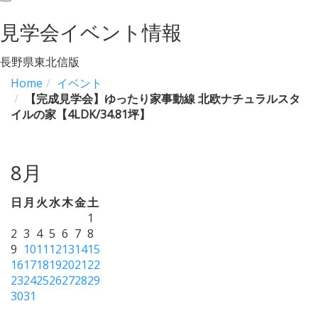
navigation
見学会イベント情報
長野県東北信版
Home
イベント
【完成見学会】ゆったり家事動線 北欧ナチュラルスタ
イルの家【4LDK/34.81坪】
8月
日
月
火
水
木
金
土
1
2
3
4
5
6
7
8
9
10
11
12
13
14
15
16
17
18
19
20
21
22
23
24
25
26
27
28
29
30
31