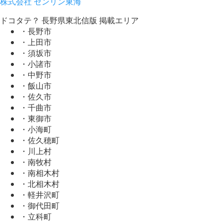
株式会社 ゼンリン東海
ドコタテ？ 長野県東北信版 掲載エリア
・長野市
・上田市
・須坂市
・小諸市
・中野市
・飯山市
・佐久市
・千曲市
・東御市
・小海町
・佐久穂町
・川上村
・南牧村
・南相木村
・北相木村
・軽井沢町
・御代田町
・立科町