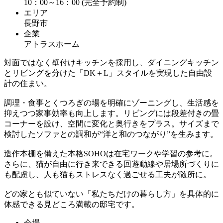
10：00～16：00 (完全予約制)
エリア
長野市
企業
アトラスホーム
対面ではなく壁付けキッチンを採用し、ダイニングキッチン
とリビングを分けた「DK＋L」スタイルを実現した自由設
計の住まい。
調理・食事とくつろぎの場を明確にゾーニングし、生活感を
抑えつつ家事効率も向上します。リビングには段差付きの畳
コーナーを設け、空間に変化と奥行きをプラス。サイズまで
検討したソファとの調和が“洋と和のつながり”を生みます。
造作本棚を備えた本格SOHOは在宅ワークや学習の参考に。
さらに、猫が自由に行き来できる回遊動線や居場所づくりに
も配慮し、人も猫もストレスなく過ごせる工夫が随所に。
どの家とも似ていない「私たちだけの暮らし方」を具体的に
体感できる見どころ満載の邸宅です。
会場