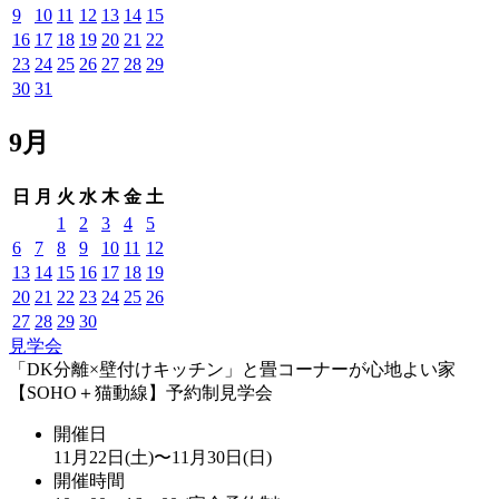
9
10
11
12
13
14
15
16
17
18
19
20
21
22
23
24
25
26
27
28
29
30
31
9月
日
月
火
水
木
金
土
1
2
3
4
5
6
7
8
9
10
11
12
13
14
15
16
17
18
19
20
21
22
23
24
25
26
27
28
29
30
見学会
「DK分離×壁付けキッチン」と畳コーナーが心地よい家
【SOHO＋猫動線】予約制見学会
開催日
11月22日(土)〜11月30日(日)
開催時間