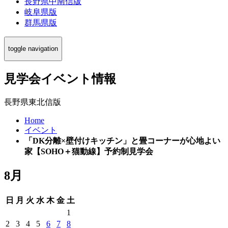
長野県中南信版
岐阜県版
群馬県版
toggle navigation
見学会イベント情報
長野県東北信版
Home
イベント
「DK分離×壁付けキッチン」と畳コーナーが心地よい
家【SOHO＋猫動線】予約制見学会
8月
日
月
火
水
木
金
土
1
2
3
4
5
6
7
8