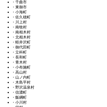
・千曲市
・東御市
・小海町
・佐久穂町
・川上村
・南牧村
・南相木村
・北相木村
・軽井沢町
・御代田町
・立科町
・長和町
・青木村
・小布施町
・高山村
・山ノ内町
・木島平村
・野沢温泉村
・信濃町
・飯綱町
・小川村