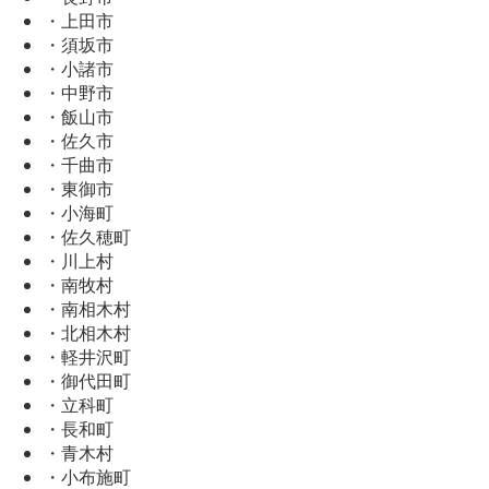
・上田市
・須坂市
・小諸市
・中野市
・飯山市
・佐久市
・千曲市
・東御市
・小海町
・佐久穂町
・川上村
・南牧村
・南相木村
・北相木村
・軽井沢町
・御代田町
・立科町
・長和町
・青木村
・小布施町