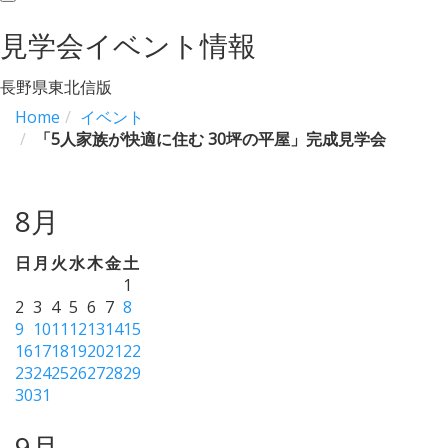
navigation
見学会イベント情報
長野県東北信版
Home
イベント
「5人家族が快適に住む 30坪の平屋」完成見学会
8月
日
月
火
水
木
金
土
1
2
3
4
5
6
7
8
9
10
11
12
13
14
15
16
17
18
19
20
21
22
23
24
25
26
27
28
29
30
31
9月