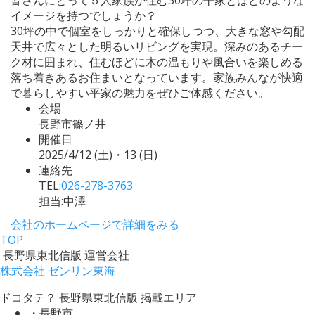
イメージを持つでしょうか？
30坪の中で個室をしっかりと確保しつつ、大きな窓や勾配
天井で広々とした明るいリビングを実現。深みのあるチー
ク材に囲まれ、住むほどに木の温もりや風合いを楽しめる
落ち着きあるお住まいとなっています。家族みんなが快適
で暮らしやすい平家の魅力をぜひご体感ください。
会場
長野市篠ノ井
開催日
2025/4/12 (土)・13 (日)
連絡先
TEL:
026-278-3763
担当:中澤
会社のホームページで詳細をみる
TOP
長野県東北信版 運営会社
株式会社 ゼンリン東海
ドコタテ？ 長野県東北信版 掲載エリア
・長野市