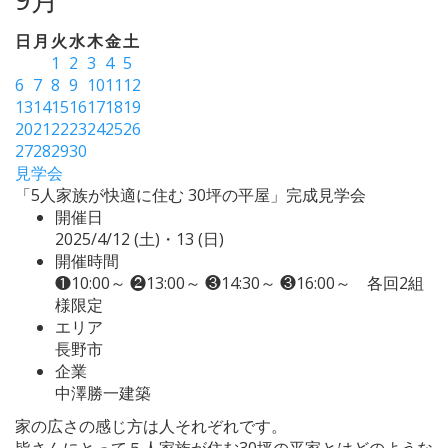
日
月
火
水
木
金
土
1
2
3
4
5
6
7
8
9
10
11
12
13
14
15
16
17
18
19
20
21
22
23
24
25
26
27
28
29
30
見学会
「5人家族が快適に住む 30坪の平屋」完成見学会
開催日
2025/4/12 (土)・13 (日)
開催時間
❶10:00～ ❷13:00～ ❸14:30～ ❸16:00～ 各回2組
様限定
エリア
長野市
企業
中澤勝一建築
家の広さの感じ方は人それぞれです。
皆さんにとって５人家族が住む30坪の平家とはどのような